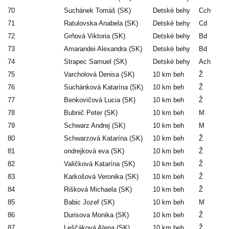
70
Suchánek Tomáš (SK)
Detské behy
Cch
71
Ratulovska Anabela (SK)
Detské behy
Cd
72
Grňová Viktoria (SK)
Detské behy
Bd
73
Amarandei Alexandra (SK)
Detské behy
Bd
74
Strapec Samuel (SK)
Detské behy
Ach
75
Varcholová Denisa (SK)
10 km beh
Ž
76
Suchánková Katarína (SK)
10 km beh
Ž
77
Benkovičová Lucia (SK)
10 km beh
Ž
78
Bubnič Peter (SK)
10 km beh
M
79
Schwarz Andrej (SK)
10 km beh
M
80
Schwarzová Katarína (SK)
10 km beh
Ž
81
ondrejková eva (SK)
10 km beh
Ž
82
Valičková Katarína (SK)
10 km beh
Ž
83
Karkošová Veronika (SK)
10 km beh
Ž
84
Rišková Michaela (SK)
10 km beh
Ž
85
Babic Jozef (SK)
10 km beh
M
86
Durisova Monika (SK)
10 km beh
Ž
87
Leščáková Alena (SK)
10 km beh
Ž