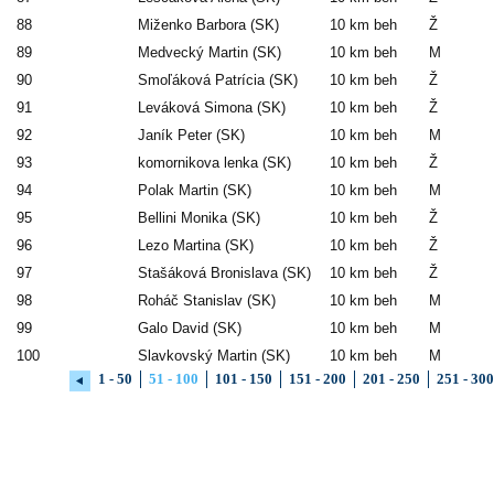
88
Miženko Barbora (SK)
10 km beh
Ž
89
Medvecký Martin (SK)
10 km beh
M
90
Smoľáková Patrícia (SK)
10 km beh
Ž
91
Leváková Simona (SK)
10 km beh
Ž
92
Janík Peter (SK)
10 km beh
M
93
komornikova lenka (SK)
10 km beh
Ž
94
Polak Martin (SK)
10 km beh
M
95
Bellini Monika (SK)
10 km beh
Ž
96
Lezo Martina (SK)
10 km beh
Ž
97
Stašáková Bronislava (SK)
10 km beh
Ž
98
Roháč Stanislav (SK)
10 km beh
M
99
Galo David (SK)
10 km beh
M
100
Slavkovský Martin (SK)
10 km beh
M
1 - 50
51 - 100
101 - 150
151 - 200
201 - 250
251 - 300