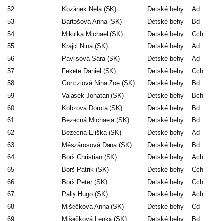
52
Kozánek Nela (SK)
Detské behy
Ad
53
Bartošová Anna (SK)
Detské behy
Bd
54
Mikulka Michael (SK)
Detské behy
Cch
55
Krajci Nina (SK)
Detské behy
Ad
56
Pavlisová Sára (SK)
Detské behy
Ad
57
Fekete Daniel (SK)
Detské behy
Cch
58
Göncziová Nina Zoe (SK)
Detské behy
Bd
59
Valasek Jonatan (SK)
Detské behy
Bch
60
Kobzova Dorota (SK)
Detské behy
Bd
61
Bezecná Michaela (SK)
Detské behy
Bd
62
Bezecná Eliška (SK)
Detské behy
Ad
63
Mészárosová Dana (SK)
Detské behy
Bd
64
Borš Christian (SK)
Detské behy
Ach
65
Borš Patrik (SK)
Detské behy
Cch
66
Borš Peter (SK)
Detské behy
Cch
67
Pally Hugo (SK)
Detské behy
Ach
68
Mišečková Anna (SK)
Detské behy
Cd
69
Mišečková Lenka (SK)
Detské behy
Bd