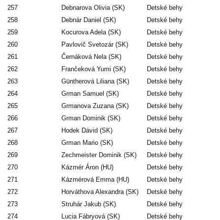
257
Debnarova Olivia (SK)
Detské behy
258
Debnár Daniel (SK)
Detské behy
259
Kocurova Adela (SK)
Detské behy
260
Pavlovič Svetozár (SK)
Detské behy
261
Černáková Nela (SK)
Detské behy
262
Frančeková Yumi (SK)
Detské behy
263
Güntherová Liliana (SK)
Detské behy
264
Grman Samuel (SK)
Detské behy
265
Grmanova Zuzana (SK)
Detské behy
266
Grman Dominik (SK)
Detské behy
267
Hodek Dávid (SK)
Detské behy
268
Grman Mario (SK)
Detské behy
269
Zechmeister Dominik (SK)
Detské behy
270
Kázmér Áron (HU)
Detské behy
271
Kázmérová Emma (HU)
Detské behy
272
Horváthova Alexandra (SK)
Detské behy
273
Struhár Jakub (SK)
Detské behy
274
Lucia Fábryová (SK)
Detské behy