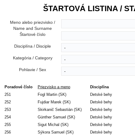
ŠTARTOVÁ LISTINA / ST
Meno alebo priezvisko /
Name and Surname
Štartové číslo
Disciplína / Disciple
Kategória / Category
Pohlavie / Sex
Poradové číslo
Priezvisko a meno
Disciplína
251
Fogl Martin (SK)
Detské behy
252
Fujdiar Marek (SK)
Detské behy
253
Skirkanič Sebastián (SK)
Detské behy
254
Günther Samuel (SK)
Detské behy
255
Sigut Michal (SK)
Detské behy
256
Sýkora Samuel (SK)
Detské behy