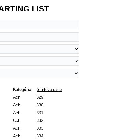
ARTING LIST
Kategória
Štartové číslo
Ach
329
Ach
330
Ach
331
Cch
332
Ach
333
Ach
334